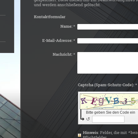
und werden anschließend gelöscht.
Kontaktformular
Name:
*
E-Mail-Adresse:
*
Nachricht:
*
Captcha (Spam-Schutz-Code): *
Bitte geben Sie den Code ein
↺
Hinweis
: Felder, die mit
*
beze
Pflichtfelder.