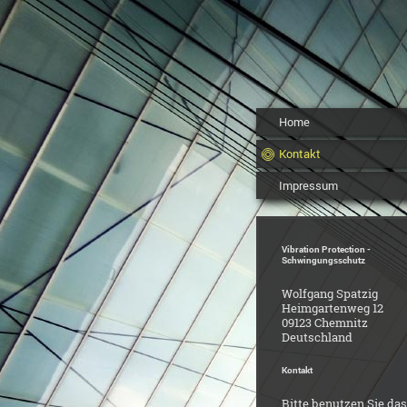
Home
Kontakt
Impressum
Vibration Protection -
Schwingungsschutz
Wolfgang
Spatzig
Heimgartenweg
12
09123
Chemnitz
Deutschland
Kontakt
Bitte benutzen Sie das